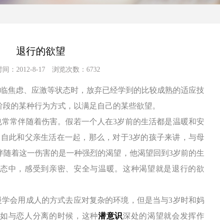
退行的欲望
间：2012-8-17 浏览次数：6732
临
焦虑
、应激等状态时，放弃已经学到的比较成熟的适应技
阶段的某种行为方式，以满足自己的某些欲望。
也常常伴随着伤害。假若一个人在
3
岁前的生活都是温暖和安
，自此和父亲生活在一起，那么，对于
3
岁的孩子来讲，与母
伴随着这一伤害的是一种强烈的渴望，他渴望回到
3
岁前的生
态中，感受到亲密、安全与温暖。这种渴望就是退行的欲
慢学会用成人的方式去应对复杂的环境，但是当与
3
岁时和妈
如与恋人分离的时候，这种
潜意识
深处的渴望就会发挥作