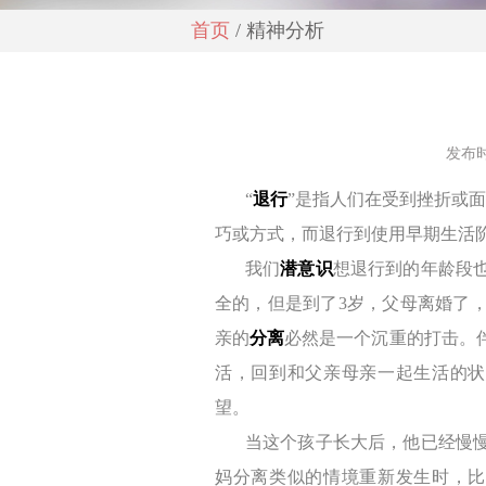
首页
/ 精神分析
发布时
“
退行
”
是指人们在受到
挫折
或面
巧或方式，而退行到使用早期生活
我们
潜意识
想退行到的年龄段
全的，但是到了
3
岁，父母离婚了
亲的
分离
必然是一个沉重的打击。
活，回到和父亲母亲一起生活的状
望。
当这个孩子长大后，他已经慢
妈分离类似的情境重新发生时，比