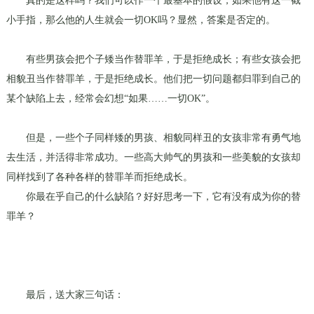
真的是这样吗？我们可以作一个最基本的假设，如果他有这一截
小手指，那么他的人生就会一切
OK
吗？显然，答案是否定的。
有些男孩会把个子矮当作替罪羊，于是拒绝成长；有些女孩会把
相貌丑当作替罪羊，于是拒绝成长。他们把一切问题都归罪到自己的
某个缺陷上去，经常会幻想“如果……一切
OK
”。
但是，一些个子同样矮的男孩、相貌同样丑的女孩非常有勇气地
去生活，并活得非常成功。一些高大帅气的男孩和一些美貌的女孩却
同样找到了各种各样的替罪羊而拒绝成长。
你最在乎自己的什么缺陷？好好思考一下，它有没有成为你的替
罪羊？
最后，送大家三句话：