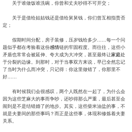
关于谁做饭谁洗碗，你曾和丈夫吵得不可开交；
关于是借给姑姑钱还是借给舅舅钱，你们曾互相指责否
定；
假期时间分配，房子装修，压岁钱给多少……每一个问
题似乎都在考验着这份
感情
链的牢固程度。而往往，这些小
矛盾也常常会被延伸、夸大成为大冲突，甚至最终让
家庭
处
于分裂的边缘。到那时，对于当事双方来说，早已全然忘记
了当时为什么而冲突，只记得：你这里做错了，你那里不
好……
有时候我们会很感叹，两个人既然在一起了，为什么会
因为这些芝麻大的事而争吵，还吵得那么严重，最后甚至会
闹到是不是结错婚了的地步。其实，这些柴米油盐的事，不
就是夫妻间的那些事吗？而正是这些事，体现和修炼着夫妻
关系。