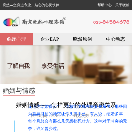
晓然---您身边专业、贴心的心灵伙伴
帮助中心
关于晓然
临床心理
企业EAP
晓然原创
中心动态
婚姻与情感
婚姻情感——怎样更好的处理亲密关系
无论你结婚多少年，你总能发现在夫妻关系里，那些因
为差异引起的冲突让你头痛不已。有人说，结婚多年，
发布时间：2018-1-21 浏览次数：4477
每个月总会有那么几天想掐死对方。这种对于冲突的无
奈，谁又曾少过。