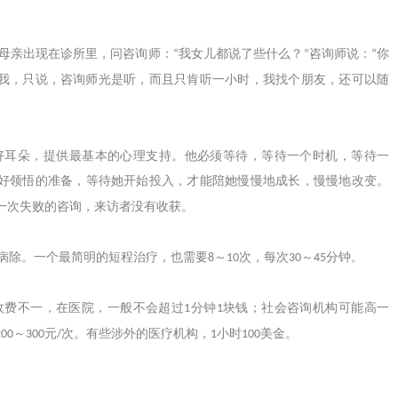
母亲出现在诊所里，问咨询师：
我女儿都说了些什么？
咨询师说：
你
“
”
“
我，只说，咨询师光是听，而且只肯听一小时，我找个朋友，还可以随
耳朵，提供最基本的心理支持。他必须等待，等待一个时机，等待一
好领悟的准备，等待她开始投入，才能陪她慢慢地成长，慢慢地改变。
一次失败的咨询，来访者没有收获。
病除。一个最简明的短程治疗，也需要
～
次，每次
～
分钟。
8
10
30
45
费不一，在医院，一般不会超过
分钟
块钱；社会咨询机构可能高一
1
1
～
元
次。有些涉外的医疗机构，
小时
美金。
200
300
/
1
100