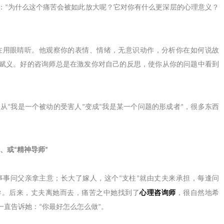
：
为什么这个痛苦会被如此放大呢？它对你有什么更深层的心理意义？
“
在用眼睛听。他观察你的表情、情绪，无意识动作，分析你在如何说故
赋义。好的咨询师总是在激发你对自己的反思，使你从你的问题中看到
，从
我是一个被动的受害人
变成
我是某一个问题的形成者
，很多东西
“
”
“
”
、或
精神导师
“
”
事问父亲拿主意；长大了嫁人，这个
支柱
就由丈夫来承担，每逢问
“
”
导。后来，丈夫离她而去，痛苦之中她找到了
心理咨询师
，很自然地希
一直告诉她：
你最好怎么怎么做
。
“
”