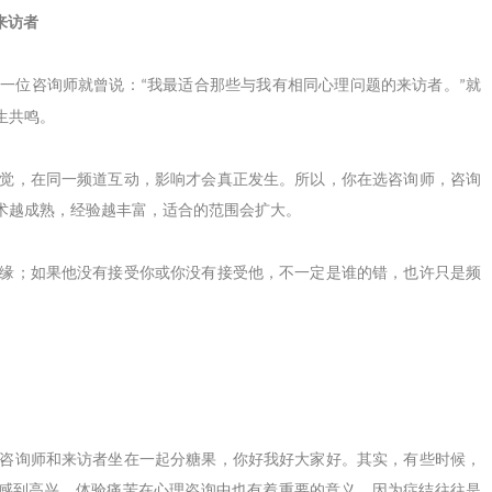
来访者
，一位咨询师就曾说：
我最适合那些与我有相同心理问题的来访者。
就
“
”
生共鸣。
觉，在同一频道互动，影响才会真正发生。所以，你在选咨询师，咨询
术越成熟，经验越丰富，适合的范围会扩大。
缘；如果他没有接受你或你没有接受他，不一定是谁的错，也许只是频
咨询师和来访者坐在一起分糖果，你好我好大家好。其实，有些时候，
感到高兴，体验痛苦在心理咨询中也有着重要的意义，因为症结往往是