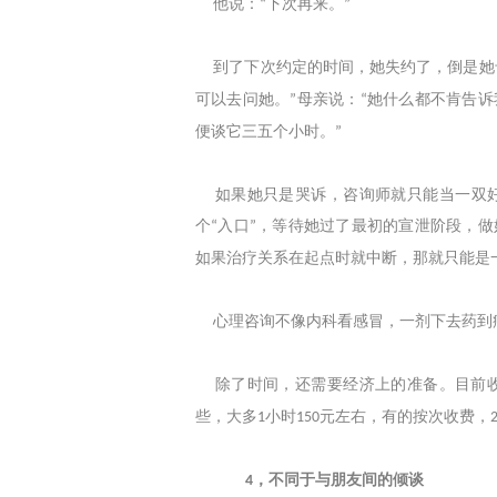
他说：
下次再来。
“
”
到了下次约定的时间，她失约了，倒是她
可以去问她。
母亲说：
她什么都不肯告诉
”
“
便谈它三五个小时。
”
如果她只是哭诉，咨询师就只能当一双好
个
入口
，等待她过了最初的宣泄阶段，做
“
”
如果治疗关系在起点时就中断，那就只能是
心理咨询不像内科看感冒，一剂下去药到
除了时间，还需要经济上的准备。目前收
些，大多
小时
元左右，有的按次收费，
1
150
，不同于与朋友间的倾谈
4