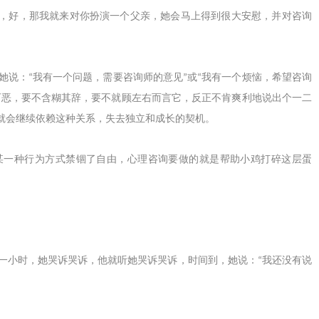
，好，那我就来对你扮演一个父亲，她会马上得到很大安慰，并对咨询
她说：
我有一个问题，需要咨询师的意见
或
我有一个烦恼，希望咨询
“
”
“
可恶，要不含糊其辞，要不就顾左右而言它，反正不肯爽利地说出个一二
就会继续依赖这种关系，失去独立和成长的契机。
一种行为方式禁锢了自由，心理咨询要做的就是帮助小鸡打碎这层蛋
一小时，她哭诉哭诉，他就听她哭诉哭诉，时间到，她说：
我还没有说
“