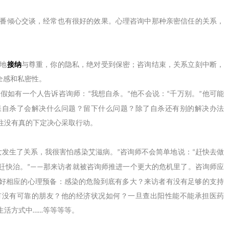
番倾心交谈，经常也有很好的效果。心理咨询中那种亲密信任的关系，
。
地
接纳
与尊重，你的隐私，绝对受到保密；咨询结束，关系立刻中断，
全感和私密性。
假如有一个人告诉咨询师：
我想自杀。
他不会说：
千万别。
他可能
“
”
“
”
果自杀了会解决什么问题？留下什么问题？除了自杀还有别的解决办法
往没有真的下定决心采取行动。
女发生了关系，我很害怕感染艾滋病。
咨询师不会简单地说：
赶快去做
”
“
赶快治。
那来访者就被咨询师推进一个更大的危机里了。咨询师应
”——
好相应的心理预备：感染的危险到底有多大？来访者有没有足够的支持
有没有可靠的朋友？他的经济状况如何？一旦查出阳性能不能承担医药
生活方式中
等等等等。
……