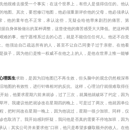
先他很难去接受一个事实：在这个世界上，有些人是值得信任的。他认
的地图。其次，要想修订地图，他必须重新评价他的父母，他必须承认
常，他的童年也不正常，承认这些，无疑会给他带来剧烈的痛苦。第
是他根据自身体验做出的某种调整，这曾使他的痛苦感受大大降低。把这种调
艰难的事。他宁愿维系过去的心态，就是不能信任任何人。他还不自觉
念。他强迫自己疏远所有的人，甚至不让自己同妻子过于亲密。在他看
是孩子，因为他们是惟一权威不在他之上的人，是他在世界上惟一能够
心理医生
求助，是因为旧地图已不再生效，但头脑中的观念仍然根深蒂
旧地图的有效性，进行针锋相对的反抗。这样，心理治疗就很难取得任
一开始，他要求星期六前来就诊，过了三次，就属他就破坏了约定，因为
草坪。我建议他把就诊改在星期四的晚上，可是过了两次，他就因单位
程，把时间改在星期一晚上，因为他说过，星期一很少加班。同样，仅
诊也取消了。我开始感到怀疑，我问他是否真的需要不停地加班，因为
承认：其实公司并未要求他”口班，他只是希望多赚取额外的收人。在他