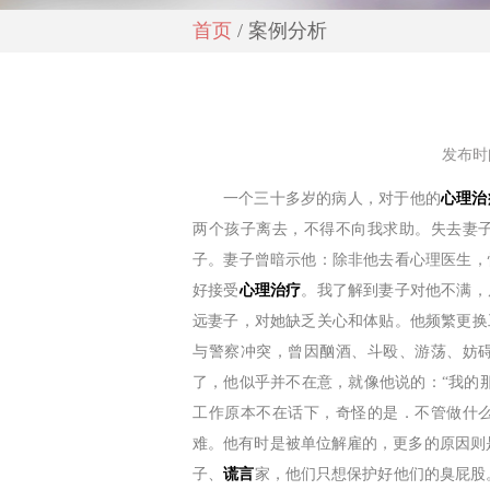
首页
/ 案例分析
发布时间
一个三十多岁的病人，对于他的
心理治
两个孩子离去，不得不向我求助。失去妻
子。妻子曾暗示他：除非他去看心理医生，
好接受
心理治疗
。我了解到妻子对他不满，
远妻子，对她缺乏关心和体贴。他频繁更换
与警察冲突，曾因酗酒、斗殴、游荡、妨
了，他似乎并不在意，就像他说的：“我的
工作原本不在话下，奇怪的是．不管做什
难。他有时是被单位解雇的，更多的原因则
子、
谎言
家，他们只想保护好他们的臭屁股