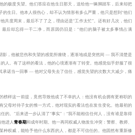
他的极度失望。他们答应在他生日那天，送给他一辆脚踏车，后来却把
子的生日。他本人很伤心，却不认为情形有多么严重，他只是想到“他们
与他共度周末，最后不了了之，理由还是“工作太忙”。还有好几次，他们
，最后却忘得一干二净，而原因仍旧是：“他们的脑子被太多事情占满
阴影，他被悲伤和失望的感觉所缠绕，逐渐地或是突然间 ― 我不清楚是
信任的人。有了这样的看法，他的心境逐渐有了转变。他感觉似乎舒服了很
其承诺当一回事 ― 他对父母失去了信任，感觉失望的次数大大减少，痛
的榜样这一前提，竟然导致他成了不幸的人：他没有机会拥有更称职的
有父母对待子女的惟一方式，他对现实的看法也在发生变化。他最初的
任的。”后来进一步认清了“事实”：“我不能相信任何人，没有谁是靠得
随他进人
青春期
和成年时期。他一再同权威人物发生冲突：警察、教师、
某种权威，能给予他什么东西的人，都是不可信任的。他固然有重新修