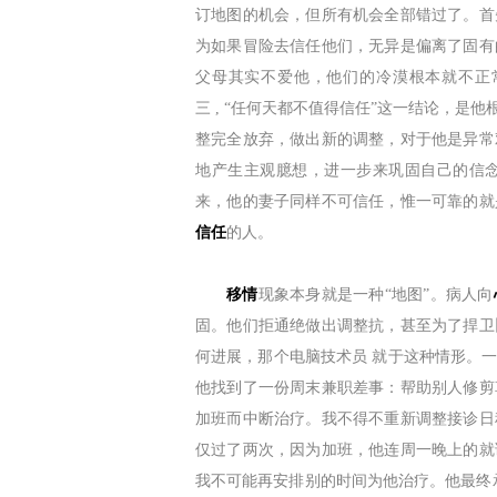
订地图的机会，但所有机会全部错过了。首
为如果冒险去信任他们，无异是偏离了固有
父母其实不爱他，他们的冷漠根本就不正
三 , “任何天都不值得信任”这一结论，
整完全放弃，做出新的调整，对于他是异常
地产生主观臆想，进一步来巩固自己的信
来，他的妻子同样不可信任，惟一可靠的就
信任
的人。
移情
现象本身就是一种“地图”。病人向
固。他们拒通绝做出调整抗，甚至为了捍卫
何进展，那个电脑技术员 就于这种情形。
他找到了一份周末兼职差事：帮助别人修剪
加班而中断治疗。我不得不重新调整接诊日
仅过了两次，因为加班，他连周一晚上的就
我不可能再安排别的时间为他治疗。他最终