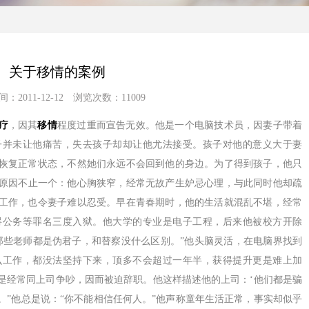
关于移情的案例
：2011-12-12 浏览次数：11009
疗
，因其
移情
程度过重而宣告无效。他是一个电脑技术员，因妻子带着
子并未让他痛苦，失去孩子却却让他尤法接受。孩子对他的意义大于妻
恢复正常状态，不然她们永远不会回到他的身边。为了得到孩子，他只
原因不止一个：他心胸狭窄，经常无故产生妒忌心理，与此同时他却疏
工作，也令妻子难以忍受。早在青春期时，他的生活就混乱不堪，经常
碍公务等罪名三度入狱。他大学的专业是电子工程，后来他被校方开除
那些老师都是伪君子，和替察没什么区别。”他头脑灵活，在电脑界找到
么工作，都没法坚持下来，顶多不会超过一年半，获得提升更是难上加
是经常同上司争吵，因而被迫辞职。他这样描述他的上司：‘他们都是骗
。”他总是说：“你不能相信任何人。”他声称童年生活正常，事实却似乎