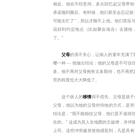
相反。他在不经意间，多次回忆起父母带给
承诺抛到脑后。有时候，他们甚至会忘记孩
可能太忙了”，所以才顾不上他。他们答应
说好到约定地点（比如聚会场合）去接他
了。”
父母
的漠不关心，让病人的童年充满了
哪一种 ― 他做出结论：他的父母是不可
多。他不再对父母抱有太多期待，也不再把
苦的程度也大大降低了。
这个病人的
移情
得不偿失。父母是孩子
父母，他以为他的父母对待他的方式，是所
结论是：“我不能相信父母，他们是不值得信
住的。” 这成为其人生地图的主旋律，并伴
上司。这些冲突越发使他感觉到，凡是具有