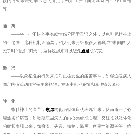
欲的方式来表达非常态的满足，例如在异性面前暴露自己的生殖器
等。
隔 离
——将一些不快的事实或情感分隔于意识之外，以免引起精神上
的不愉快，这种机制叫隔离，如人们来月经很多人都说成“来例假”人
死了叫“仙逝”“归天”，这样说起来可以避免
尴尬
或悲哀。
抵 消
——以象征性的行为来抵消已往发生的痛苦事件，如强迫症病人
固定的仪式动作常是用来抵消无意识中乱伦感情和其他痛苦体验。
转 化
指精神上的痛苦，
焦虑
转化为躯体症状表现出来，从而避开了心
理焦虑和痛苦，如歇斯底里病人的内心焦虑或心理冲突往往以躯体化
的症状表现出来，如瘫痪、失音、抽搐，晕厥、痉挛性斜颈等等，病