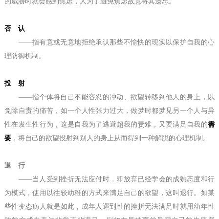
的威胁时就会感到焦虑，人为了避免焦虑故意将其遗忘。
否 认
——指有意或无意地拒绝承认那些不愉快的现实以保护自我的心
理防御机制。
投 射
——指个体将自己不能容忍的冲动、欲望转移到他人的身上，以
免除自责的痛苦，如一个人性张力过大，做梦时都梦见另一个人与异
性在发生性行为，这是自我为了逃避超我的责难，又要满足自我的
需
要
，将自己的欲望投射到别人的身上从而得到一种解脱的心理机制。
退 行
——当人受到挫折无法应付时，即放弃已经学会的成熟态度和行
为模式，使用以往较幼稚的方式来满足自己的欲望，这叫退行。如某
些性变态病人就是如此，成年人遇到性的挫折无法满足时就用幼年性