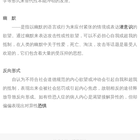
学等形式来替代性本能冲动的发泄。
幽 默
——是指以幽默的语言或行为来应付紧张的情境或表达
潜意识
的
欲望。通过幽默来表达攻击性或性欲望，可以不必担心自我或超我的
抵制，在人类的幽默中关于性爱，死亡、淘汰，攻击等话题是最受人
欢迎的，它们包含着大量的受压抑的思想。
反向形式
自认为不符合社会道德规范的内心欲望或冲动会引起自我和超我
的抵制，表现出来会被社会惩罚或引起内心焦虑，故朝相反的途径释
放导致反向形成。如有些恐人症的病人内心是渴望接解异性的，但却
偏偏表现出对异性
恐惧