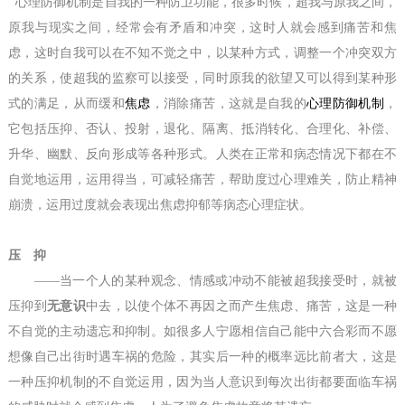
心理防御机制是自我的一种防卫功能，很多时候，超我与原我之间，
原我与现实之间，经常会有矛盾和冲突，这时人就会感到痛苦和焦
虑，这时自我可以在不知不觉之中，以某种方式，调整一个冲突双方
的关系，使超我的监察可以接受，同时原我的欲望又可以得到某种形
式的满足，从而缓和
焦虑
，消除痛苦，这就是自我的
心理防御机制
，
它包括压抑、否认、投射，退化、隔离、抵消转化、合理化、补偿、
升华、幽默、反向形成等各种形式。人类在正常和病态情况下都在不
自觉地运用，运用得当，可减轻痛苦，帮助度过心理难关，防止精神
崩溃，运用过度就会表现出焦虑抑郁等病态
心理
症状。
压 抑
——当一个人的某种观念、情感或冲动不能被超我接受时，就被
压抑到
无意识
中去，以使个体不再因之而产生焦虑、痛苦，这是一种
不自觉的主动遗忘和抑制。如很多人宁愿相信自己能中六合彩而不愿
想像自己出街时遇车祸的危险，其实后一种的概率远比前者大，这是
一种压抑机制的不自觉运用，因为当人意识到每次出街都要面临车祸