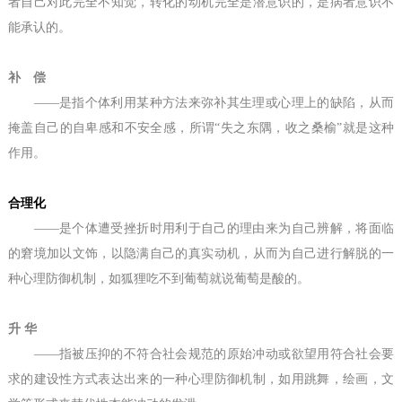
者自己对此完全不知觉，转化的动机完全是潜意识的，是病者意识不
能承认的。
补 偿
——是指个体利用某种方法来弥补其生理或
心理
上的缺陷，从而
掩盖自己的自卑感和不安全感，所谓“失之东隅，收之桑榆”就是这种
作用。
合理化
——是个体遭受挫折时用利于自己的理由来为自己辨解，将面临
的窘境加以文饰，以隐满自己的真实动机，从而为自己进行解脱的一
种心理防御机制，如狐狸吃不到葡萄就说葡萄是酸的。
升 华
——指被压抑的不符合社会规范的原始冲动或欲望用符合社会要
求的建设性方式表达出来的一种心理防御机制，如用跳舞，绘画，文