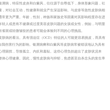
银屑病，特应性皮炎和白癜风，往往源于自尊低下，身体形象问题，社
量，对社会互动，性健康和就业产生深远影响。与皮疹等急性皮肤病相
通常更为严重。年龄，性别，种族和家族史等因素对其影响程度存在进
年轻人或患有不健康或过度美容皮肤问题的女孩或女性，例如，与明显
有雀斑或轻微皱纹的患者可能会体验到不同的心理挑战。
皮肤病的看法。具有强迫症（OCD）特征的人可能更容易挑皮，而具有
到自我伤害行为的影响。银屑病癣和白癜风等皮肤病常被错误地认为具有
心理困扰，导致孤立、内疚和羞耻。这些心理负担超出了皮肤状况本
整体心理健康。因此，慢性皮肤病与抑郁，焦虑甚至自杀念头的发生率