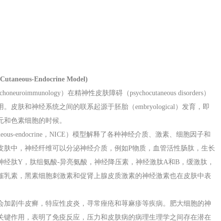
neous-Endocrine Model)
immunology）在精神性皮肤障碍（psychocutaneous disorders）
肤和神经系统之间的联系起源于胚胎（embryological）发育，即
元和色素细胞的时候。
utaneous-endocrine，NICE）模型解释了各种神经介质、激素、细胞因子和
皮肤中，神经纤维可以分泌神经介质，例如P物质，血管活性肠肽，生长
经肽Y，肽组氨酸-异亮氨酸，神经降压素，神经激肽A和B，缓激肽，
催乳素，黑素细胞刺激素和促肾上腺皮质激素的神经激素也在皮肤中表
会加剧牛皮癣，特应性皮炎，寻常痤疮和荨麻疹等疾病。肥大细胞的神
关键作用，表明了免疫反应，压力和皮肤病的病理生理学之间存在潜在