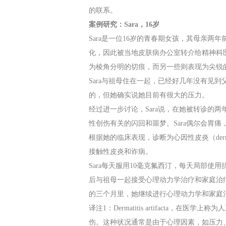
的联系。
案例研究：Sara，16岁
Sara是一位16岁的青春期女孩，其母亲两
化，因此被当地皮肤病办公室转介给精神科
为棱角分明的切痕，而另一些则表现为尖锐
Sara与祖母住在一起，已经好几年没有见
的，但她确实说她目前有很大的压力。
经过进一步讨论，Sara说，在她被转诊的
性创伤有关的闪回和噩梦。Sara偶尔会胃
根据她的临床表现，诊断为心因性皮炎（dermat
接触性皮炎和诈病。
Sara每天服用10毫克氟西汀，每天局部
后与祖母一起接受心理动力学治疗和家庭治
的三个月里，她继续进行心理动力学和家庭
译注1：Dermatitis artifacta
伤。这种状况通常是由于心理因素，如压力