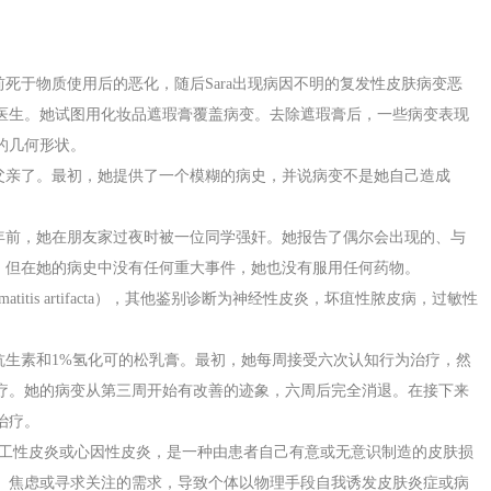
年前死于物质使用后的恶化，随后Sara出现病因不明的复发性皮肤病变恶
医生。她试图用化妆品遮瑕膏覆盖病变。去除遮瑕膏后，一些病变表现
的几何形状。
到父亲了。最初，她提供了一个模糊的病史，并说病变不是她自己造成
两年前，她在朋友家过夜时被一位同学强奸。她报告了偶尔会出现的、与
痛，但在她的病史中没有任何重大事件，她也没有服用任何药物。
itis artifacta），其他鉴别诊断为神经性皮炎，坏疽性脓皮病，过敏性
使用抗生素和1%氢化可的松乳膏。最初，她每周接受六次认知行为治疗，然
疗。她的病变从第三周开始有改善的迹象，六周后完全消退。在接下来
治疗。
，在医学上称为人工性皮炎或心因性皮炎，是一种由患者自己有意或无意识制造的皮肤损
、焦虑或寻求关注的需求，导致个体以物理手段自我诱发皮肤炎症或病