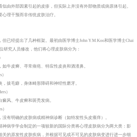
看似由外部因素引起的皮疹，但实际上并没有外部物质或病原体引起。
要心理干预而非传统皮肤治疗。
经提出了几种框架。最初由医学博士John Y.M.Koo和医学博士Chai
他几位研究人员修改，他们将心理皮肤病分为：
s）
，如牛皮癣、寻常痤疮、特应性皮炎和酒渣鼻。
rs）
炎，拔毛癖，身体畸形障碍和神经性磨牙。
ders）
白癜风、牛皮癣和斑秃发病。
es）
，没有明确的皮肤病或精神病诊断（如特发性头皮瘙痒）。
精神病学学会制定的一项较新的国际分类将心理皮肤病分为两大类：影
相关的原发性皮肤疾病，并根据可见或不可见的皮肤病变进行进一步细