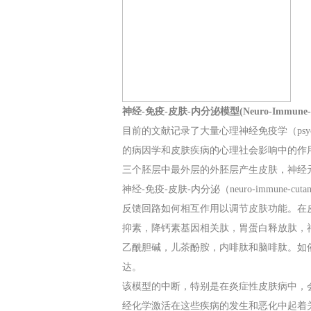
神经-免疫-皮肤-内分泌模型(Neuro-Immune-Cuta
目前的文献记录了大量心理神经免疫学（psychoneuro
的病因学和皮肤疾病的心理社会影响中的作用。皮
三个胚层中最外层的外胚层产生皮肤，神经
神经-免疫-皮肤-内分泌（neuro-immune-c
反馈回路如何相互作用以调节皮肤功能。在
抑素，降钙素基因相关肽，胃蛋白释放肽，神
乙酰胆碱，儿茶酚胺，内啡肽和脑啡肽。如
达。
该模型的中断，特别是在炎症性皮肤病中，
经化学激活在这些疾病的发生和恶化中起着