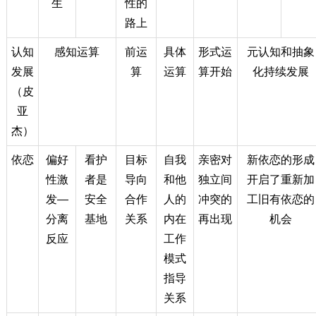
生
性的
路上
认知
感知运算
前运
具体
形式运
元认知和抽象
发展
算
运算
算开始
化持续发展
（皮
亚
杰）
依恋
偏好
看护
目标
自我
亲密对
新依恋的形成
性激
者是
导向
和他
独立间
开启了重新加
发—
安全
合作
人的
冲突的
工旧有依恋的
分离
基地
关系
内在
再出现
机会
反应
工作
模式
指导
关系