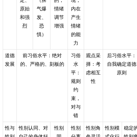
定、
（脾
的；
现，
原始
气爆
情绪
内在
和强
发、
调节
产生
烈
恐
增强
情绪
惧）
的能
力
道德
前习俗水平：绝对
习俗
观点采
后习俗水平：
发展
的、严格的、刻板的
水
择：考
自我确定道德
平：
虑相互
原则
规则
性
约
束，
对与
错
性与
性别认同、对
性别
性别
性别角
性别模
稳定
性别
自己的身体好
固
分离
色灵活
式化行
性别