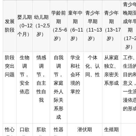
青少
学龄前
童年中
青少年
青少年
晚期
婴儿期
幼儿期
发展
期
期
早期
期
成年
（0~12
（1~2.5
阶段
（2.5~6
（6~11
（11~13
（13~17
期
个月）
岁）
岁）
岁）
岁）
岁）
（17~
岁）
阶段
生物
情感
自我
学业
个体
从家庭
工作
突出
调
调
调
和社
化、认
独立、
生活
问题
节，
节，
节，
会环
同、性
亲密关
目的
安全
自主
家庭
境的
系形成
意义
依恋
性自
外人
掌控
一生
我
际关
漫依
系形
的形
成
性心
口欲
肛欲
性器
潜伏期
生殖期