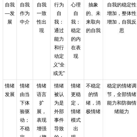
自我
自我
自我
行为
心理
抽象
自我的稳定性
—发
作为
一致
自
自
的、未
增加，整体性
展
中介
性出
我：
我：
来取向
增加，自我反
现
通过
稳定
的自我
思
能力
的内
和行
在表
动定
现
义“全
或无”
情绪
情绪
情绪
情绪
情绪
不稳定
稳定的情绪调
发展
由当
语言
被认
更稳
的情
节，全部情绪
下体
扩
为是
定，
绪，消
能力和防御情
验驱
展，
外部
情绪
极情绪
绪能力
动；
表现
事件
模式
不稳
增强
导致
出