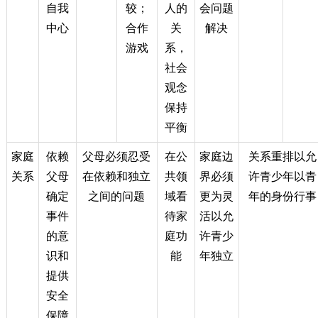
自我
较；
人的
会问题
中心
合作
关
解决
游戏
系，
社会
观念
保持
平衡
家庭
依赖
父母必须忍受
在公
家庭边
关系重排以允
关系
父母
在依赖和独立
共领
界必须
许青少年以青
确定
之间的问题
域看
更为灵
年的身份行事
事件
待家
活以允
的意
庭功
许青少
识和
能
年独立
提供
安全
保障