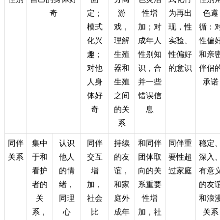
奇
定；
游
性增
为再出
色遵
模式
戏，
加；对
现，性
循：
化兴
理解
成年人
实验、
性偏
趣；
生殖
性别知
性偏好
和亲
对他
器和
识，合
的意识
伴侣
人身
生殖
并一些
承诺
体好
之间
错误信
奇
的关
息
系
同伴
集中
认识
同伴
持续
和同伴
同伴重
稳定
关系
于和
他人
交互
的友
团体取
要性超
深入
看护
的情
增
谊，
向的关
过家庭
有意
者的
绪，
加，
和家
系重要
的友
关
同理
社会
庭外
性增
和浪
系，
心
比
成年
加，社
关系