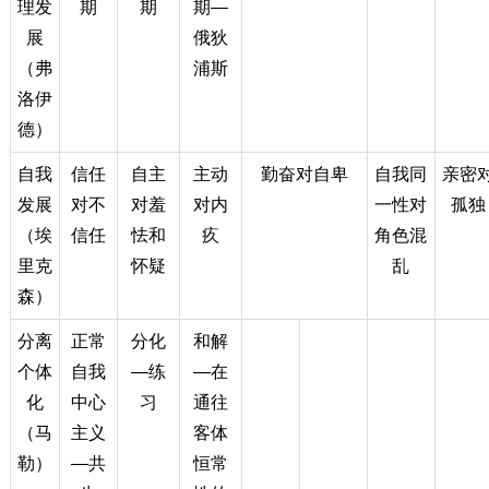
理发
期
期
期—
展
俄狄
（弗
浦斯
洛伊
德）
自我
信任
自主
主动
勤奋对自卑
自我同
亲密
发展
对不
对羞
对内
一性对
孤独
（埃
信任
怯和
疚
角色混
里克
怀疑
乱
森）
分离
正常
分化
和解
个体
自我
—练
—在
化
中心
习
通往
（马
主义
客体
勒）
—共
恒常