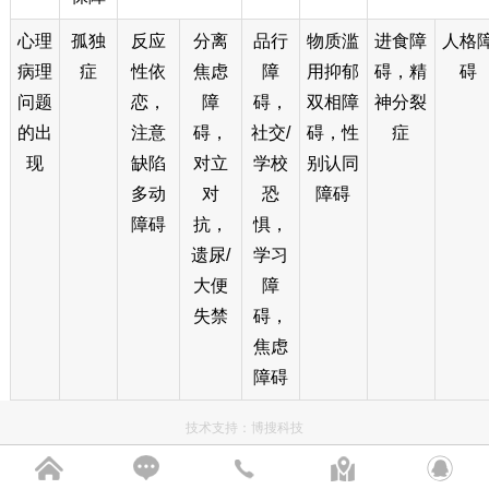
心理
孤独
反应
分离
品行
物质滥
进食障
人格
病理
症
性依
焦虑
障
用抑郁
碍，精
碍
问题
恋，
障
碍，
双相障
神分裂
的出
注意
碍，
社交/
碍，性
症
现
缺陷
对立
学校
别认同
多动
对
恐
障碍
障碍
抗，
惧，
遗尿/
学习
大便
障
失禁
碍，
焦虑
障碍
技术支持：
博搜科技