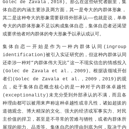
Golec de Zavala，2018)。那么在这些研究者眼里，集
体自恋的内涵主要涉及两方面，其一是夸大的内群体形象，
其二是这种夸大的形象需要获得外部承认——也就是说，单单
夸大的内群体形象不足以构成集体自恋，集体自恋者还渴望
或要求他者对内群体的夸大形象予以承认或认可。
集体自恋一开始是作为一种内群体认同(ingroup
identification)被引入实证研究的，但这种内群体认同
还牵涉一种对“内群体伟大无比”这一不现实信念的情感投入
(Golec de Zavala et al.，2009)。根据该领域开创
者们(Golec de Zavala et al.，2009，2019)的观
点，处于集体自恋概念核心的是一种对于内群体卓越性
(exceptionality)未充分受到外部承认的不满，而且各
种理由都可以被用来声称这种卓越性或非凡性，诸如超拔的
道德观念、博大精深的文化、强大的经济或军事实力、对民
主价值的捍卫，甚至是不寻常的苦难与牺牲，或者内群体所
展现的能力、品质等。集体自恋的理由到底为何，取决于内