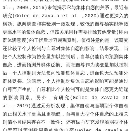
al.，2009，2016)未能揭示它与集体自恋的关系，最近有
研究(Golec de Zavala et al.，2020)通过更深入的
横断、纵向调查和实验则一致发现，较低的自尊确实能导致
更高水平的集体自恋，但该关系同样需要排除其他变量(即内
群体满意度)的干扰后才容易观察到。值得注意的是，该研究
还比较了个人控制与自尊对集体自恋的影响，结果发现，当
把个人控制作为协变量加以控制后，自尊仍能负向预测集体
自恋，进而预测外群体贬损; 而把自尊作为协变量加以控制
后，个人控制则无法负向预测集体自恋，进而也无法预测外
群体贬损。这暗示，个人控制对集体自恋的影响可能是通过
自尊而产生的，自尊相比个人控制可能是集体自恋更为近端
的影响因素。另外，有研究(Golec de Zavala et
al.，2019)通过元分析发现，集体自恋与脆弱型个体自恋
的正相关水平更高且更稳健，而与自大型个体自恋的正相关
则偏小且结果存在不一致性; 还有纵向研究发现脆弱型个体
自恋可以预测数周后的集体自恋(Golec de Zavala &