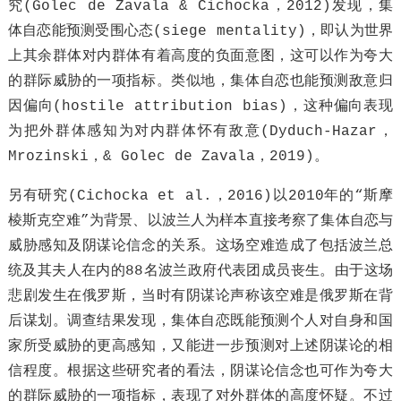
究(Golec de Zavala & Cichocka，2012)发现，集
体自恋能预测受围心态(siege mentality)，即认为世界
上其余群体对内群体有着高度的负面意图，这可以作为夸大
的群际威胁的一项指标。类似地，集体自恋也能预测敌意归
因偏向(hostile attribution bias)，这种偏向表现
为把外群体感知为对内群体怀有敌意(Dyduch-Hazar，
Mrozinski，& Golec de Zavala，2019)。
另有研究(Cichocka et al.，2016)以2010年的“斯摩
棱斯克空难”为背景、以波兰人为样本直接考察了集体自恋与
威胁感知及阴谋论信念的关系。这场空难造成了包括波兰总
统及其夫人在内的88名波兰政府代表团成员丧生。由于这场
悲剧发生在俄罗斯，当时有阴谋论声称该空难是俄罗斯在背
后谋划。调查结果发现，集体自恋既能预测个人对自身和国
家所受威胁的更高感知，又能进一步预测对上述阴谋论的相
信程度。根据这些研究者的看法，阴谋论信念也可作为夸大
的群际威胁的一项指标，表现了对外群体的高度怀疑。不过