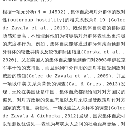
根据一项元分析(N = 14592)，集体自恋与对外群体的敌对
性(outgroup hostility)的相关系数为0.19 (Golec
de Zavala et al.，2019)。既然集体自恋者的群际威
胁感知更高，不难理解他们为何容易对外群体表现出更消极
的态度和行为。例如，集体自恋能够通过群际焦虑而预测对
外群体的较低共情以及较低群际团结度(Górska et al.，
2020)。又如美国人的集体自恋能预测他们对2003年伊拉克
军事干预的支持度，而且起到中介作用的是对本国受到敌对
威胁的感知(Golec de Zavala et al.，2009)。并且
一项以中美关系为背景的调查(Cai & Gries，2013)发
现，无论在美国还是中国，集体自恋都能预测对对方国民的
偏见、对对方政府的负面态度以及对采取强硬政策对付对方
国家的支持度。类似地，一项以波兰人为样本的调查(Golec
de Zavala & Cichocka，2012)发现，国家集体自恋可
以预测反犹偏见——表现为与犹太人之间的社会距离更远，对