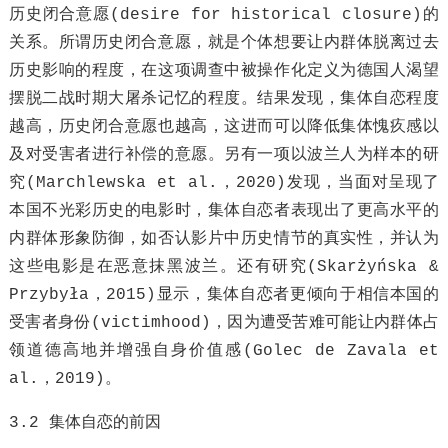
历史闭合意愿(desire for historical closure)的
关系。所谓历史闭合意愿，就是个体想要让内群体脱离过去
历史影响的程度，在这项调查中被操作化定义为德国人渴望
摆脱二战时期大屠杀记忆的程度。结果发现，集体自恋程度
越高，历史闭合意愿也越高，这进而可以降低集体愧疚感以
及对受害者进行补偿的意愿。另有一项以波兰人为样本的研
究(Marchlewska et al.，2020)发现，当面对呈现了
本国不光彩历史的电影时，集体自恋者表现出了更高水平的
内群体形象防御，如否认影片中历史情节的真实性，并认为
这些电影是在恶意抹黑波兰。还有研究(Skarżyńska &
Przybyła，2015)显示，集体自恋者更倾向于相信本国的
受害者身份(victimhood)，因为遭受苦难可能让内群体占
领道德高地并增强自身价值感(Golec de Zavala et
al.，2019)。
3.2 集体自恋的前因