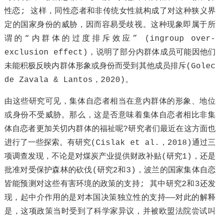
性恋; 这样，同性恋者和非传统女性就构成了对这种狭义界
定的国家身份的威胁，因而容易受歧视。这种现象即属于所
谓的“内群体的过度排斥效应” (ingroup over-
exclusion effect)，说明了部分内群体成员可能因他们
未能积极反映内群体形象或身份而受到其他成员排斥(Golec
de Zavala & Lantos，2020)。
由这些研究可见，集体自恋者相当在意内群体的形象、地位
或身份不受威胁。那么，这是否意味着集体自恋者相比非集
体自恋者更加关切内群体的福祉呢?研究者们最近在这方面也
进行了一些探索。有研究(Cislak et al.，2018)通过三
项调查发现，不论是对煤炭产业提供财政补贴(研究1)，还是
批准对受保护森林的砍伐(研究2和3)，波兰的国家集体自恋
皆能预测对这些有害环境的政策的支持; 其中研究2和3还发
现，起中介作用的是对本国决策独立性的支持——对此的解释
是，这项政策当时受到了科学家异议，并被欧盟法院尝试叫