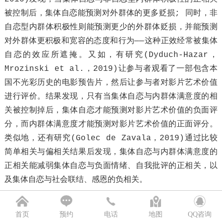
被控制后，集体自恋能预测对外群体的更多贬损; 同时，非
自恋型内群体积极性则能预测更少的外群体贬损，并能预测
对外群体更积极和宽容的态度和行为——这种正效经常被集体
自恋的效应所遮掩。又如，有研究(Dyduch-Hazar，
Mrozinski et al.，2019)让参与者观看了一部包含本
国不光彩历史的电影预告片，然后让参与者对影片艺术价值
进行评价。结果发现，只有当集体自恋与内群体满意度的相
关被控制掉后，集体自恋才能预测对影片艺术价值的负面评
分，而内群体满意度才能预测对影片艺术价值的正面评分。
类似地，还有研究(Golec de Zavala，2019)通过比较
简单相关与偏相关结果后发现，集体自恋与内群体满意度的
正相关能减弱集体自恋与负面情绪、自我批评的正相关，以
及集体自恋与社会联结、感恩的负相关。
4 现有研究不足及展望
首页
预约
电话
地图
QQ咨询