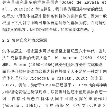
关注且研究最多的群体是国家(Golec de Zavala et
al.，2019)2(2 简洁起见，我们将仿照国外学者的做法，
在行文中用集体自恋来指称各种群体的集体自恋，因为一般
根据上下文就可推断出集体自恋所涉的群体为何。在可能引
起歧义的地方，我们将保留全称，如国家集体自恋。)。
2.2 集体自恋的概念溯源
集体自恋这一概念至少可以追溯至上世纪五六十年代，当时
法兰克福学派的代表人物T. W. Adorno (1903~1969)
和E. Fromm (1900~1980)就分别提出并分析过此概念，
而且他们都把集体自恋视为旨在补偿个人不足的一种对于内
群体的理想化(Cichocka & Cislak，2020; 郭永玉，
2022)。例如，前者于1951年已经基于S. Freud的精神动
力学理论表达过类似观点，尽管当时他还未使用集体自恋一
词，仅指出自恋在群体认同中可能发挥的重要作用
(Adorno，1951); 而在稍晚的《伪文化理论》