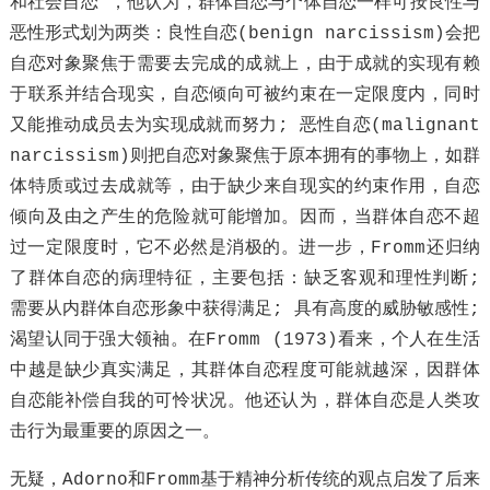
和社会自恋”，他认为，群体自恋与个体自恋一样可按良性与
恶性形式划为两类：良性自恋(benign narcissism)会把
自恋对象聚焦于需要去完成的成就上，由于成就的实现有赖
于联系并结合现实，自恋倾向可被约束在一定限度内，同时
又能推动成员去为实现成就而努力; 恶性自恋(malignant
narcissism)则把自恋对象聚焦于原本拥有的事物上，如群
体特质或过去成就等，由于缺少来自现实的约束作用，自恋
倾向及由之产生的危险就可能增加。因而，当群体自恋不超
过一定限度时，它不必然是消极的。进一步，Fromm还归纳
了群体自恋的病理特征，主要包括：缺乏客观和理性判断;
需要从内群体自恋形象中获得满足; 具有高度的威胁敏感性;
渴望认同于强大领袖。在Fromm (1973)看来，个人在生活
中越是缺少真实满足，其群体自恋程度可能就越深，因群体
自恋能补偿自我的可怜状况。他还认为，群体自恋是人类攻
击行为最重要的原因之一。
无疑，Adorno和Fromm基于精神分析传统的观点启发了后来