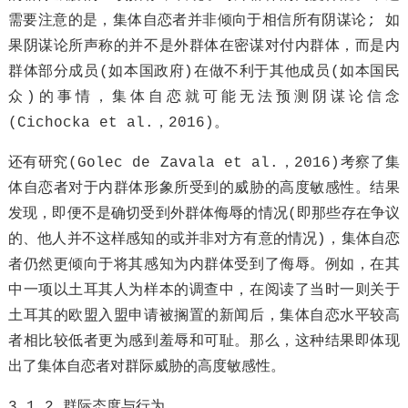
需要注意的是，集体自恋者并非倾向于相信所有阴谋论; 如
果阴谋论所声称的并不是外群体在密谋对付内群体，而是内
群体部分成员(如本国政府)在做不利于其他成员(如本国民
众)的事情，集体自恋就可能无法预测阴谋论信念
(Cichocka et al.，2016)。
还有研究(Golec de Zavala et al.，2016)考察了集
体自恋者对于内群体形象所受到的威胁的高度敏感性。结果
发现，即便不是确切受到外群体侮辱的情况(即那些存在争议
的、他人并不这样感知的或并非对方有意的情况)，集体自恋
者仍然更倾向于将其感知为内群体受到了侮辱。例如，在其
中一项以土耳其人为样本的调查中，在阅读了当时一则关于
土耳其的欧盟入盟申请被搁置的新闻后，集体自恋水平较高
者相比较低者更为感到羞辱和可耻。那么，这种结果即体现
出了集体自恋者对群际威胁的高度敏感性。
3.1.2 群际态度与行为