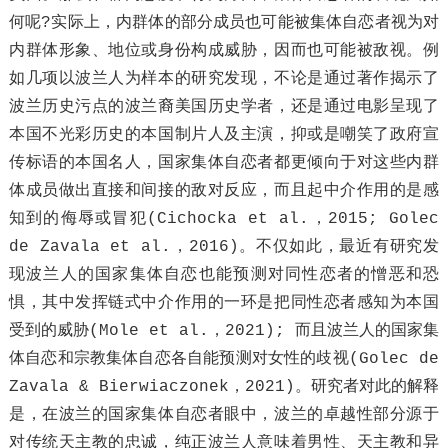
何呢?实际上，内群体的部分成员也可能被集体自恋者视为对
内群体形象、地位或身份构成威胁，因而也可能被敌视。例
如几项以波兰人为样本的研究发现，不论是通过著作揭示了
波兰历史污点的波兰裔美国历史学者，还是通过电影呈现了
本国不光彩历史的本国制片人及主演，抑或是嘲笑了政府宣
传标语的本国名人，国家集体自恋者都更倾向于对这些内群
体成员做出直接和间接的敌对反应，而且起中介作用的是感
知到的侮辱或冒犯(Cichocka et al.，2015; Golec
de Zavala et al.，2016)。不仅如此，最近有研究发
现波兰人的国家集体自恋也能预测对同性恋者的憎恶和恐
惧，其中发挥链式中介作用的一环是把同性恋者感知为本国
受到的威胁(Mole et al.，2021); 而且波兰人的国家集
体自恋和宗教集体自恋各自能预测对女性的歧视(Golec de
Zavala & Bierwiaczonek，2021)。研究者对此的解释
是，在波兰的国家集体自恋者眼中，波兰的卓越性部分源于
对传统天主教的忠诚，纯正波兰人意味着男性、天主教和异