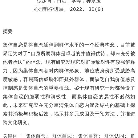
徐步霄，白洁，李晔，郭永玉
心理科学进展, 2022, 30(9)
摘要
集体自恋是将自恋延伸到群体水平的一个经典构念，目前被
界定为对于“自身所属群体是卓越的并值得优待，却未充分被
他者承认”的信念。现有研究发现它对群际敌对性有较强解释
力，因为集体自恋者对内群体形象、地位或身份所受威胁高
度敏感，容易高估威胁和怀疑外群体，而缺乏自我价值感及
控制感是集体自恋的重要根源。鉴于现有研究一般都预设了
集体自恋的脆弱性和消极性，而集体自恋的属性不必然如
此，未来研究应在充分厘清集体自恋内涵及结构的基础上探
索其消极与积极后效，揭示其多元成因及干预方法，并推进
跨文化研究。
关键词： 集体自恋; 群体自恋; 集体自尊; 群体认同; 群