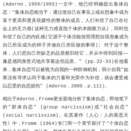
(Adorno，1959/1993)一文中，他已经明确提出集体自
恋：“集体自恋相当于：通过使自己在事实上或在想象中成为
某个更高和更具统摄性的整体的成员，人们补偿了自己在社
会上的无力感(这种无力感直抵个体的本能驱力丛)，同时也
补偿了自己的内疚感(它源于个体没能按照理想自我形象成为
自己所应成为的样子并做自己所应做的事情); 对于这个整
体，人们把自己所缺乏的品质都归给它，并从中得到回报——
像是感同身受式地共享着这些品质。” (pp.32-33)在他看
来，集体自恋可以被视为自我的一种防御机制，弱小自我“如
果没有寻求认同于集体的力量和光荣作为补偿，就会遭受难
以忍受的自恋损伤” (Adorno，2005，p.111)。
相比于Adorno，Fromm更全面地分析了集体自恋，即他笔下
的“群体自恋” (group narcissism)或“社会自恋”
(social narcissism)。在其著作《人心：人的善恶天
性》中，Fromm (1964)专门用一个章节探讨了“个体自恋