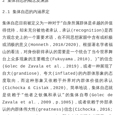
2 集体自恋的概念及渊源
2.1 集体自恋的内涵界定
集体自恋目前被定义为一种对于“自身所属群体是卓越的并值
得优待，却未充分被他者承认，承认(recognition)是西
方观念史上的一个重要术语，在不同思想家眼中含有或积极
或消极的意义(Honneth，2018/2020)。根据著名学者福
山的看法，对身份获得承认的需要是一个统合了当今世界舞
台上众多现象的主要概念(Fukuyama，2018)。)”的信念
(Golec de Zavala et al.，2019)，或者一种展现了
自大(grandiose)、夸大(inflated)的内群体形象的态
度取向，而这种形象又依赖于外界对内群体价值的承认
(Cichocka & Cislak，2020)。简单地说，集体自恋就
是依赖于“他者之钦佩和承认”的集体自尊(Golec de
Zavala et al.，2009，p.1085)，或者依赖于外部承
认的内群体伟大性(greatness)信念(Cichocka，2016;