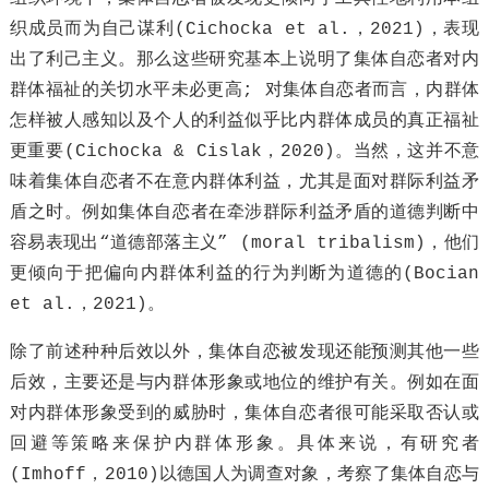
织成员而为自己谋利(Cichocka et al.，2021)，表现
出了利己主义。那么这些研究基本上说明了集体自恋者对内
群体福祉的关切水平未必更高; 对集体自恋者而言，内群体
怎样被人感知以及个人的利益似乎比内群体成员的真正福祉
更重要(Cichocka & Cislak，2020)。当然，这并不意
味着集体自恋者不在意内群体利益，尤其是面对群际利益矛
盾之时。例如集体自恋者在牵涉群际利益矛盾的道德判断中
容易表现出“道德部落主义” (moral tribalism)，他们
更倾向于把偏向内群体利益的行为判断为道德的(Bocian
et al.，2021)。
除了前述种种后效以外，集体自恋被发现还能预测其他一些
后效，主要还是与内群体形象或地位的维护有关。例如在面
对内群体形象受到的威胁时，集体自恋者很可能采取否认或
回避等策略来保护内群体形象。具体来说，有研究者
(Imhoff，2010)以德国人为调查对象，考察了集体自恋与