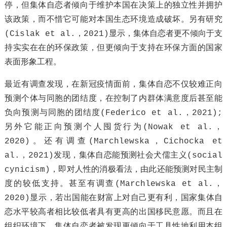
停，但集体自恋者倾向于维护本国在决策上的独立性并拥护
该政策，而不惜它可能对本国生态环境造成破坏。另有研究
(Cislak et al.，2021)显示，集体自恋者更不倾向于支
持实实在在的环保政策，但更倾向于支持在环保方面的国家
表面形象工程。
最近有调查发现，在新冠疫情面前，集体自恋不仅较难正向
预测个体与同胞的团结度，在控制了内群体满意度后甚至能
负向预测与同胞的团结度(Federico et al.，2021);
另外它能正向预测个人囤货行为(Nowak et al.，
2020)。还有调查(Marchlewska，Cichocka et
al.，2021)发现，集体自恋能预测社会犬儒主义(social
cynicism)，即对人性的消极看法，由此还能预测对民主制
度的较低支持。甚至有调查(Marchlewska et al.，
2020)显示，若出国能在财富上对自己更有利，国家集体自
恋水平较高者相比较低者具有更高的出国移民意愿。而且在
组织环境下，集体自恋者被发现更倾向于工具性地利用本组