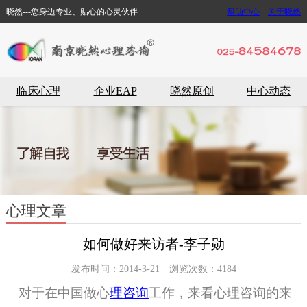
晓然---您身边专业、贴心的心灵伙伴
帮助中心
关于晓然
临床心理
企业EAP
晓然原创
中心动态
心理文章
如何做好来访者-李子勋
发布时间：2014-3-21 浏览次数：4184
对于在中国做
心
理咨询
工作，来看心理咨询的来