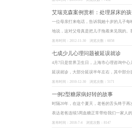
们假设咨客生活于自己的“优势述”(dominan
艾瑞克森案例赏析：处理尿床的孩
故事。充满问题的构图指导着他们的生活。Wh
一位母亲打来电话，告诉我她十岁的儿子每
事。
地说，这对父母真是把儿子拖着来见我的。
知道自己的瞳孔在做什么吗？它关闭了。”
发布时间：2012-11-30 浏览次数：6058
约肌，“就像你胃底的肌肉。
七成少儿心理问题被延误就诊
4月7日是世界卫生日，上海市心理咨询中
延误就诊，大部分延误半年左右，其中部分
就诊和父母怕丢面子是错过“黄金治疗期”的
发布时间：2010-12-30 浏览次数：5171
华东师范大学心理咨询中心有关负责人也表
一例2型糖尿病好转的故事
心中建立对自己的信任感，同时也能了解到
时隔20年，在这个夏天，老爸的舌头终于
对、不承认是危险的做法，一定要尽快咨询
表达老爸连续5周血糖正常带给我们一家人的
过甜的东西，准确的说，舔都没有舔过。
发布时间：2018-7-4 浏览次数：8147