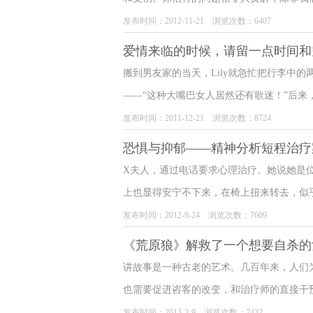
属于早期“家庭治疗”心理流派的案例。两位
发布时间：2012-11-21 浏览次数：6407
玛西丽·拉克斯详细地阐述了他们对休伯特
爱情来临的时候，请留一点时间和
搬到男友家的当天，Lily就急忙把行李中
——“这种大嘴巴女人居然还有歌迷！”后来
和湖南卫视。直到有一天，她猛然发现家里
发布时间：2011-12-21 浏览次数：8724
丢了，整天忙着从细枝末节里揣测他的喜好
恐惧与抑郁——精神分析短程治疗
X夫人，通过电话要求心理治疗。她说她是
上也显得安宁不下来，在椅上扭来转去，似
道是怎么回事，后来我明白了她处于恐慌的
发布时间：2012-9-24 浏览次数：7609
受且饱受折磨。
《荒原狼》解救了一个想要自杀的
讲故事是一种古老的艺术。几百年来，人们
也需要促进咨客的改变，和治疗师的直接干
源。后现代家庭治疗界最近重新发现了故事的用
发布时间：2013-3-9 浏览次数：7432