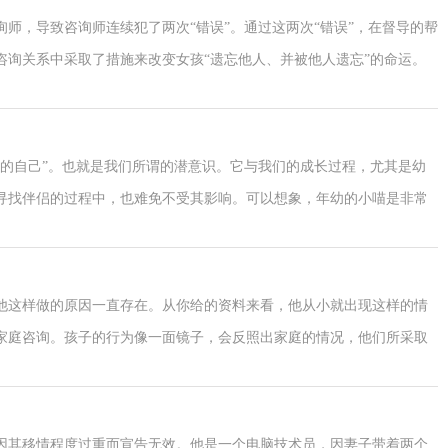
师，导致咨询师连续犯了两次“错误”。通过这两次“错误”，在督导的帮
咨询关系中采取了措施来改变女孩“遗忘他人、并被他人遗忘”的命运。
可以看到，在精神分析中，反移情是如何用来理解他人的内心世界的。
运也是可以改变的。仔细思考命运，会发现它也并非那么神秘。如果我
可以是另一样子。这里讲一个真实的故事，看看一位被童年经历或者命
道的自己”。也就是我们所谓的潜意识。它与我们的成长过程，尤其是幼
变自己的性格和命运的。
寻找伴侣的过程中，也难免不受其影响。可以想象，年幼的小喵是非常
个年幼的个体无法应对的场景。在这样的场景中成长，显然无法获得内
的情形，以便可以及时应对环境变化。这样的父母伴侣关系无法让孩子
恰恰这些感受是在每个人的生命体验中幸福的前提。
他这样做的原因一直存在。从你给的资料来看，他从小就出现这样的情
味着我们开始了自我觉察，开始了自我调整，开始了真正的成长。
家庭咨询。孩子的行为像一面镜子，会反照出家庭的情况，他们所采取
的家人，你爱他；他为你努力拼搏，所有的心思都放在工作上，他也爱
的感受。
从，这可能是双方都需要去思考的问题，我也相信这样的关系不是你，
因其移情程度过重而宣告无效。他是一个电脑技术员，因妻子带着两个