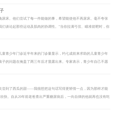
t narrative)即故事中，咨客与社会中介互动时，他们只进入支持其优势的
子
ite和Epston的治疗帮助咨客重新发现另一个被优势故事压抑了的故
晚尿床。他们尝试了每一件能做的事，希望能使他不再尿床。毫不夸张
我们谈论起那些运动及肌肉的协调性。“当你拉满弓弦、瞄准箭靶时，你
我向他解释，眼睛里有不同的肌肉，扁平的、长的、短的，还有轮状的括
心儿童青少年门诊近半年来的门诊量显示，约七成前来求助的儿童青少年
孩子的问题在掩盖了两三年后才显露出来。专家表示，青少年自己不愿
两大原因。
示，要学会“倾听”孩子情绪或行为变化背后的“声音”，多聊天，在孩子
孩子的困惑，及时帮助解决。但是如果孩子真的有了心理困惑，不面
再次尝到了西瓜的甜——我很想把这句话写得更矫情一点，因为那样才能
专业心理咨询师或精神科医生，以免造成更大的伤害。
欣快。自从20年前老爸查出严重糖尿病后，一向自律的他就再也没有吃