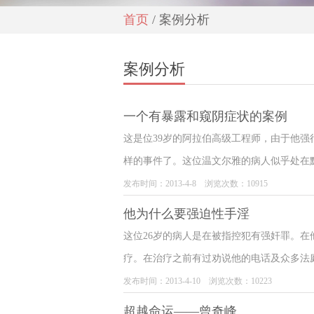
首页
/ 案例分析
案例分析
一个有暴露和窥阴症状的案例
这是位39岁的阿拉伯高级工程师，由于他强
样的事件了。这位温文尔雅的病人似乎处在
却细致，有礼貌。同他交谈很困难。他怀疑
发布时间：2013-4-8 浏览次数：10915
他为什么要强迫性手淫
这位26岁的病人是在被指控犯有强奸罪。
疗。在治疗之前有过劝说他的电话及众多法
时假装她是他的妻子。病人发展出心脏神经
发布时间：2013-4-10 浏览次数：10223
超越命运——曾奇峰