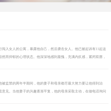
行闯入女人的公寓，暴露他自己，然后袭击女人。他已被起诉有11起这
黯然而抑郁的心理状态。他深深地感到羞愧，充满内疚感，紧闭双唇，
的表情假如不是偏执的话，唤起不安而且还有同情。
在他被监禁的两年半期间，他的妻子和母亲都尽最大努力要让他得到治
庭意见。当他妻子的兴趣逐渐平复，他的母亲采取主动，在做电话询问
症，以自杀威胁，并反复多次送到精神病房。