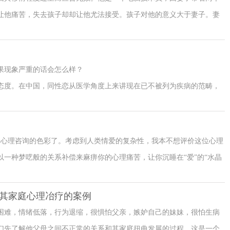
方关系的实质性事件发生，我们自身去“制造”了伴侣关系中的争执、冲
让他痛苦，失去孩子却却让他尤法接受。孩子对他的意义大于妻子。妻
性重复。去重复父母的关系模式、去重复你幼年的情感体验，如悲伤、
常状态，不然她们永远不会回到他的身边。为了得到孩子，他只好接受
意去体验的，但是在你没有察觉的时候，你会通过不同的方式来将事件
止一个：他心胸狭窄，经常无故产生妒忌心理，与此同时他却疏远妻
强势的，离婚了找了新的伴侣可能还是强势的，可能我们自己都搞不清
，也令妻子难以忍受。早在青春期时，他的生活就混乱不堪，经常与警
在自己身上有遭遇到类似的经历，这是个信号，是时候去了解一下自己
果现象严重的话会怎么样？
等罪名三度入狱。
态度。在中国，同性恋从医学角度上来讲现在已不被列为疾病的范畴，
是法律认可的。对于同性恋的成因目前没有肯定的说法，不外乎生理遗
我想你现在可以考虑的是为自己身为同性恋而烦恼，还是烦恼同性恋身
不同的差别，处理的侧重点不一样。前者涉及自我身份认同深层的心理
了心理咨询的色彩了。考虑到人类情爱的复杂性，我本不想评价这位心理
关系等现实层面的问题，心理咨询即可。
一种梦呓般的关系补偿来麻痹你的心理痛苦，让你沉睡在“爱”的“水晶
、接纳自己来获得自我救赎，珍爱自己的人不会让自己在一种已经腐朽的
其家庭心理冶疗的案例
读困难，情绪低落，行为退缩，很惧怕父亲，嫉妒自己的妹妹，很怕生病
们先了解他父母之间不正常的关系和其家庭扭曲发展的过程。这是一个