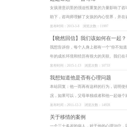
女孩潜意识里的强迫性重复的力量影响了咨询
助下，咨询师理解了女孩的内心世界，并在
咨询师的错误，是反移情的行为表达。我们
发布时间：2013-3-8 浏览次数：11997
就像性格不是不可以改变一样，一个人的命
【晓然回信】我们该如何在一起？
们充分地了解自己的性格，那我们的命运也
我想告诉你，每个人身上都有一个“你不知
运限定的女孩是怎样在心理医生的帮助下改
年的成长环境和经历有很大的关联。我们在
无助的，父母长期的争执冲突，这是任何一
发布时间：2015-1-13 浏览次数：10733
在的安全感。年幼的小喵需要随时关注周遭
我想知道他是否有心理问题
在家庭中体验稳定、放松、舒适的感受。而
本站回复：他一而再有这样的行为，说明使
当我们允许自己尝试着了解自我，也许就意
况，如果可以，父母单独或者和他一起做个
你对他关爱有加，甚至爱屋及乌的去帮助他
的行为也是为了应对家庭所加注在他们身上
发布时间：2011-12-3 浏览次数：14928
你。可为什么如此相爱的人会不知道何去何
关于移情的案例
也不是他想要的关系模式。
一个三十多岁的病人，对于他的心理治疗，