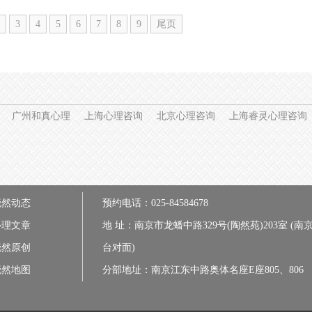
3
4
5
6
7
8
9
尾页
广州和真心理
上海心理咨询
北京心理咨询
上海睿灵心理咨询
晓然动态
预约电话：025-84584678
心理文章
地 址：南京市龙蟠中路329号(陶然苑)203室 (南
晓然原创
台对面)
晓然地图
分部地址：南京江东中路奥体名座E座805、806