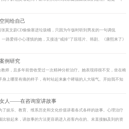
心理学家，也就是文中的精神分析学家兼督导纳森·阿克曼和女性治疗师
及其家庭进行心理咨询和治疗的过程。
空间给自己
的两张莫文蔚CD偷偷塞进垃圾桶，只因为午饭时听到男友的一句调侃
，一路爱得小心谨慎的她，又接连“戒掉”了琼瑶片、韩剧、《康熙来了》
的电视一直就固定在新闻频道，一时间心生凉意：“我觉得好像把自己给
，却忘了自己想要什么。”
案例研究
位教师，且多年前曾收受过一次精神分析治疗。她表现得很不安，坐在椅
乎身上哪里有痛的样子，有时站起来象个哮喘的人大喘气。开始我不知
情绪下：我可以直接感觉到她的焦虑，这种焦虑让她十分痛苦、难以忍
女人——在咨询室讲故事
为了娱乐、教育、维系历史和文化价值讲着各式各样的故事。心理治疗
预比较起来，讲故事的方法更容易进入咨客内在的、未直接触及到的资
途。White和Epston认为改变生活事件的意义能改变咨客的行为，他