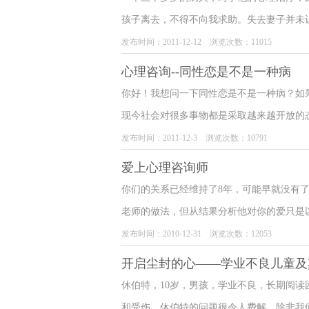
正如上面所说：明明现实中并无任何影响双
孩子离去，不得不向我求助。失去妻子并未
突。你的身上也会或多或少的存在某些强迫
子曾暗示他：除非他去看心理医生，恢复正
发布时间：2011-12-12 浏览次数：11015
失望、受伤等的感受，这些虽然都是你不愿
心理治疗。我了解到妻子对他不满，原因不
心理咨询--同性恋是不是一种病
进行重演。这就像有些个案中男性的伴侣是
子，对她缺乏关心和体贴。他频繁更换工作
楚为什么我们会如此选择。生活中的你如果
你好！我想问一下同性恋是不是一种病？如
察冲突，曾因酗酒、斗殴、游荡、妨碍公务
了。
现今社会对很多事物都是采取越来越开放的
在国外对同性恋的接纳空间就更大，结婚都
发布时间：2011-12-3 浏览次数：10791
传、社会心理环境两大方面，是综合影响。
爱上心理咨询师
份所带来的社会影响，这其中有细微但却很
你们的关系已经维持了8年，可能早就没有
问题，需要心理咨询的处理；后者涉及人际
老师的做法，但从结果分析他对你的爱只是以
棺”里。解决的办法是通过无条件喜爱自己
发布时间：2010-12-31 浏览次数：12053
情爱关系里停滞不前！
开启尘封的心——学业不良儿童及
休伯特，10岁，男孩，学业不良，长期阅
和受伤。休伯特的问题很令人费解，除非我