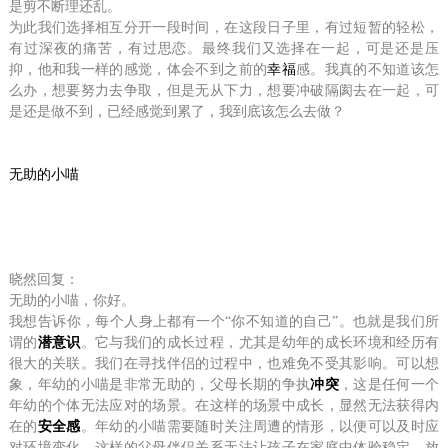
是剪不断理还乱。
为此我们选择相互分开一段时间，在这段日子里，有过短暂的轻松，
有过深夜的痛苦，有过思恋。最终我们又选择在一起，可是还是压
抑，他和我一样的感觉，体会不到之前的
幸福
感。我真的不知道该怎
么办，想要努力去争取，但是无从下力，想要冲破隔阂去在一起，可
是还是做不到，已经感觉到累了，我到底该怎么去做？
无助的小喵
晓然回复：
无助的小喵，你好。
我想告诉你，每个人身上都有一个“你不知道的自己”。也就是我们所
谓的
潜意识
。它与我们的成长过程，尤其是幼年的成长环境和经历有
很大的关联。我们在寻找伴侣的过程中，也难免不受其影响。可以想
象，年幼的小喵是非常无助的，父母长期的争执
冲突
，这是任何一个
年幼的个体无法应对的场景。在这样的场景中成长，显然无法获得内
在的
安全感
。年幼的小喵需要随时关注周遭的情形，以便可以及时应
对环境变化。这样的父母伴侣关系无法让孩子在家庭中体验稳定、放