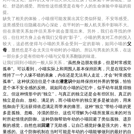
松、舒适的感受。而恰恰这些感受是在每个人的生命体验中幸福的前
提。
缺失了相关的体验，小喵很可能发展出其它类似怀疑、不安等感受。
这类感受往往隐藏在内心深处，在平时的一般人机关系中影响不大。
但在亲密关系如伴侣关系中就会显现出来。另外，我们在寻找的伴
侣，往往对方身上会有我们父母的“影子”。小喵的男友对工作的投入
较大，这必然使得与小喵的关系会受到一定的影响，如同小喵的
父
母
，显然也是不会太关注年幼时的小喵的。所以与男友的关系，在这
一部分多少是有些幼年小喵与父母关系翻版的味道。
让我们回到小喵的一般人际关系，“
虽然身边朋友很多，但是时常感觉
孤单”。可以看到，小喵实际上和周围人基本保持距离，只是在现实中
维持了一个人缘不错的表象，内在还是无法和人走近，才会“时常感觉
孤单”。这种状况往往是个体在
潜意识
中始终保持对外界的警惕，恰恰
是个体不安全感的反映。就如同在小喵的记忆中，似乎幼年就显得独
立。但这种情形中的“独立”，与真正的独立还是会有些区别。真正的
独立是自由、放松、满足的，而小喵幼年的独立更多是被迫的，用来
抵御由于无法获得依恋满足而带来的痛苦。这种“独立”带给小喵的更
多是孤独、忽略、冷漠的部分。这也可理解为小喵所发展出来的对当
时所处情境的防御。这种防御帮助年幼的小喵回避了类似孤独、遗弃
般的感觉，自然也就
回避
了无助感，让自己感觉好像是强大的，有力
量感的。这个防御机制在当时可能是年幼的小喵能够做到的最好的自