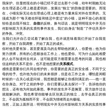
我保护。但显然现在的小喵已经不是过去那个小喵，幼年时期她无论
在生理还是心理上都是柔弱的，发展出“独立”的防御是需要的。而现
在，小喵实际无论在生理或心理上都是有力量来应对外在世界的。无
须成为那个“每天都在怀疑和猜忌中度过”的小喵，这种不放心的表现
恰恰是自我不独立、
自信
的反映。换句话说，就是明明现实中并无任
何影响双方关系的实质性事件发生，我们自身去“制造”了伴侣关系中
的争执、冲突。
当我们允许自己尝试着了解自我，也许就意味着我们开始了自我觉
察，开始了自我调整，开始了真正的成长。
你对他关爱有加，甚至爱屋及乌的去帮助他的家人，你爱他；他为你
努力拼搏，所有的心思都放在工作上，他也爱你。可为什么如此相爱
的人会不知道何去何从，这可能是双方都需要去思考的问题，我也相
信这样的关系不是你，也不是他想要的
关系模式
。
感情是需要你们共同去维护的，你需要的是真正的安全感，不同于父
母的给予。也许他为你们的未来很拼，但是在工作之余，哪怕是闲暇
时候的一点关心或是问候，我想都是能够让你感到满足的——他一直
在你身边。对于之前的争吵，你们需要认真去探讨一下，告诉他你的
想法，还有他为何如此暴怒。事件的发生并不是搁置，双方故作过去
就能解决的。我也希望你能够去区别真正的独立，去学会真正的独
立。不会因为孤独而不安，不会因为情绪而走向极端。
当然，正如上面所说：明明现实中并无任何影响双方关系的实质性事