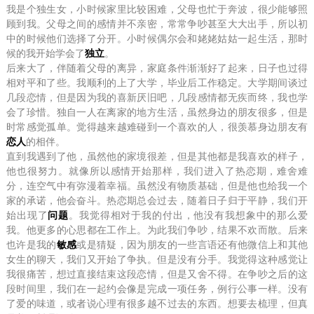
我是个独生女，小时候家里比较困难，父母也忙于奔波，很少能够照
顾到我。父母之间的感情并不亲密，常常争吵甚至大大出手，所以初
中的时候他们选择了分开。小时候偶尔会和姥姥姑姑一起生活，那时
候的我开始学会了
独立
。
后来大了，伴随着父母的离异，家庭条件渐渐好了起来，日子也过得
相对平和了些。我顺利的上了大学，毕业后工作稳定。大学期间谈过
几段恋情，但是因为我的喜新厌旧吧，几段感情都无疾而终，我也学
会了珍惜。独自一人在离家的地方生活，虽然身边的朋友很多，但是
时常感觉孤单。觉得越来越难碰到一个喜欢的人，很羡慕身边朋友有
恋人
的相伴。
直到我遇到了他，虽然他的家境很差，但是其他都是我喜欢的样子，
他也很努力。就像所以感情开始那样，我们进入了热恋期，难舍难
分，连空气中有弥漫着幸福。虽然没有物质基础，但是他也给我一个
家的承诺，他会奋斗。热恋期总会过去，随着日子归于平静，我们开
始出现了
问题
。我觉得相对于我的付出，他没有我想象中的那么爱
我。他更多的心思都在工作上。为此我们争吵，结果不欢而散。后来
也许是我的
敏感
或是猜疑，因为朋友的一些言语还有他微信上和其他
女生的聊天，我们又开始了争执。但是没有分手。我觉得这种感觉让
我很痛苦，想过直接结束这段恋情，但是又舍不得。在争吵之后的这
段时间里，我们在一起约会像是完成一项任务，例行公事一样。没有
了爱的味道，或者说心理有很多越不过去的东西。想要去梳理，但真