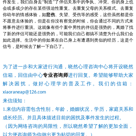
件发生，我们自身去“制造”了伴侣关系中的争执、冲突。你的身上也
会或多或少的存在某些强迫性重复。去重复父母的关系模式、去重复
你幼年的情感体验，如
悲伤
、失望、受伤等的感受，这些虽然都是你
不愿意去体验的，但是在你没有察觉的时候，你会通过不同的方式来
将事件进行重演。这就像有些个案中男性的伴侣是强势的，离婚了找
了新的伴侣可能还是强势的，可能我们自己都搞不清楚为什么我们会
如此选择。生活中的你如果在自己身上有遭遇到类似的经历，这是个
信号，是时候去了解一下自己了。
为了进一步和大家进行沟通，晓然心理咨询中心将开设晓然
信箱，回信由中心
专业咨询师
进行回复。希望能够帮助大家
解决困扰，做好心理学的普及工作。我们的信箱：
xiaoraneap@126.com
来信须知：
1.
来信内容需包含性别，年龄，婚姻状况，学历，家庭关系和
成长经历。并且具体描述目前的困扰及事件发生的过程。
（因为网络咨询的局限性，所以晓然希望了解的更加全面，
以方便咨询师为你做出更为贴切的回复。）