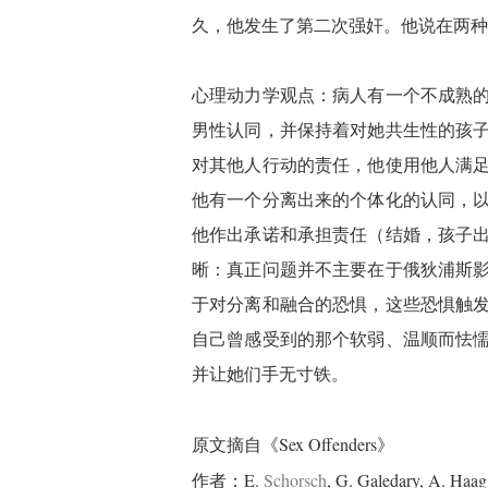
久，他发生了第二次强奸。他说在两种
心理动力学观点：病人有一个不成熟
男性认同，并保持着对她共生性的孩
对其他人行动的责任，他使用他人满
他有一个分离出来的个体化的认同，
他作出承诺和承担责任（结婚，孩子
晰：真正问题并不主要在于俄狄浦斯
于对分离和融合的恐惧，这些恐惧触
自己曾感受到的那个软弱、温顺而怯
并让她们手无寸铁。
Sex Offenders
原文摘自《
》
E.
Schorsch
, G. Galedary, A. Haa
作者：