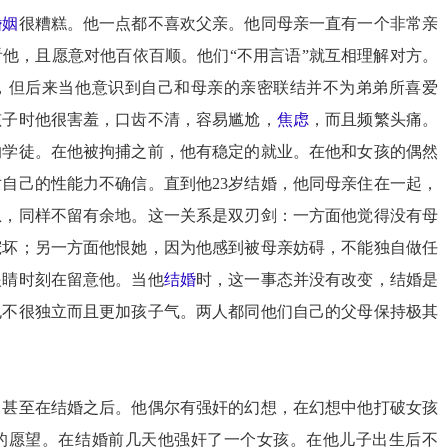
婚姻
很糟糕。他一点都不喜欢父亲。他同母亲一直有一个非常亲
他，且愿意对他百依百顺。他们“不用言语”就互相理解对方。
弟，但后来当他意识到自己和母亲的亲密联结并不为弟弟所喜爱
孩子时他很害羞，口齿不清，容易尴尬，
焦虑
，而且频繁头痛。
的学徒。在他被拘捕之前，他有稳定的就业。在他和女孩的偶然
自己的性能力不确信。直到他23岁结婚，他同母亲住在一起，
息，同样不留有余地。这一关系是双刃剑：一方面他觉得没有母
宠坏；另一方面他恨她，因为他感到被母亲妨碍，不能独自做任
眼睛时刻在留意他。当他
结婚
时，这一事态并没有改变，结婚是
也不很独立而且更加孩子气。两人都同他们自己的
父母
保持极其
，甚至在结婚之后。他偶尔有强奸的幻想，在幻想中他打破女孩
的愿望。在结婚前几天他强奸了一个女孩。在他儿子出生后不