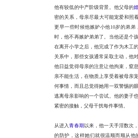
他有较低的中产阶级背景。他父母的
密的关系，母亲尽最大可能宠爱和照看
更早一些时候他嫉妒小他10岁的弟
时，他不再嫉妒弟弟了。当他还是个
在离开小学之后，他完成了作为木工
关系中，那些女孩通常采取主动，他对
他日益觉得母亲的注意让他拘束，窒
亲不能生活，在物质上享受着被母亲
何事情，而且总觉得她用一双警惕的
逃离母亲影响的一个尝试。他的妻子
紧密的接触，父母干扰每件事情。
从进入
青春期
以来，他一天手淫数次
的防护，这样她们就很温顺而顺从他