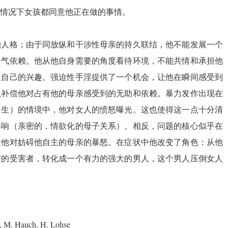
情况下女孩都同意他正在做的事情。
的
人格
；由于同放纵和干涉性母亲的持久联结，他不能发展一个
子气依赖。他从他自身需要的角度看待环境，不能共情和承担他
足自己的兴趣。
强迫性
手淫提供了一个机会，让他在瞬间感受到
以补偿他对占有他的母亲感受到的无助和依赖。暴力发作出现在
出生）的情境中，他对女人的愤怒曝光。这也使得这一点十分清
影响（亲密的，情欲化的母子关系）。相反，问题的核心似乎在
发他对妨碍他自主的母亲的暴怒。在症状中他改变了角色：从他
懦的受害者，转化成一个有力的强大的男人，这个男人压倒女人
g, M. Hauch, H. Lohse