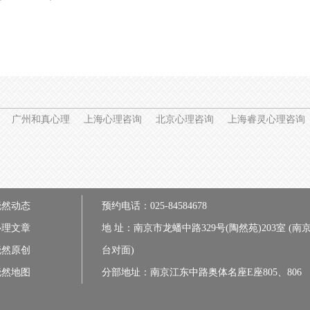
广州和真心理
上海心理咨询
北京心理咨询
上海睿灵心理咨询
晓然动态
预约电话：025-84584678
心理文章
地 址：南京市龙蟠中路329号(陶然苑)203室 (南
晓然原创
台对面)
晓然地图
分部地址：南京江东中路奥体名座E座805、806