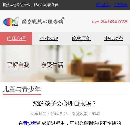
晓然---您身边专业、贴心的心灵伙伴
帮助中心
关于晓然
临床心理
企业EAP
晓然原创
中心动态
儿童与青少年
您的孩子会心理自救吗？
发布时间：2014-5-23 浏览次数：9342
在
青少年
的成长过程
中，可能会遇到许多不愉快的