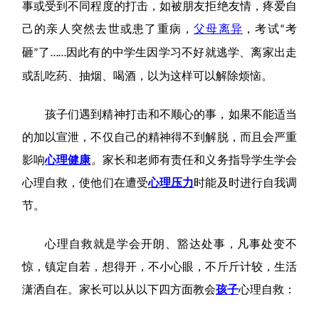
事或受到不同程度的打击，如被朋友拒绝友情，疼爱自
己的亲人突然去世或患了重病，
父母离异
，考试
考
“
砸
了
因此有的中学生因学习不好就逃学、离家出走
”
……
或乱吃药、抽烟、喝酒，以为这样可以解除烦恼。
孩子
们遇到精神打击和不顺心的事，如果不能适当
的加以宣泄，不仅自己的精神得不到解脱，而且会严重
影响
心理健康
。
家长
和老师有责任和义务指导学生学会
心理自救，使他们在遭受
心理压力
时能及时进行自我调
节。
心理自救
就是学会开朗、豁达处事，凡事处变不
惊，镇定自若，想得开，不小心眼，不斤斤计较，生活
潇洒自在。家长可以从以下四方面教会
孩子
心理自救：