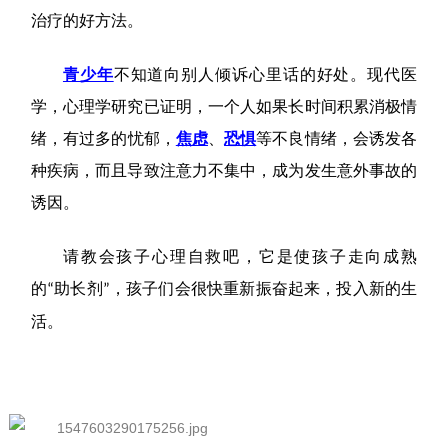
治疗
的好方法。
青少年
不知道向别人倾诉心里话的好处。现代医
学，心理学研究已证明，一个人如果长时间积累消极情
绪，有过多的
忧郁
，
焦虑
、
恐惧
等不良情绪，会诱发各
种疾病，而且导致注意力不集中，成为发生意外事故的
诱因。
请教会孩子
心理自救
吧，它是使孩子走向成熟
的
助长剂
，孩子们会很快重新振奋起来，投入新的生
“
”
活。