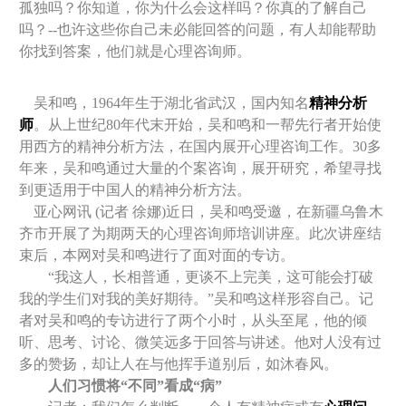
孤独吗？你知道，你为什么会这样吗？你真的了解自己
吗？--也许这些你自己未必能回答的问题，有人却能帮助
你找到答案，他们就是心理咨询师。
吴和鸣，1964年生于湖北省武汉，国内知名
精神分析
师
。从上世纪80年代末开始，吴和鸣和一帮先行者开始使
用西方的精神分析方法，在国内展开心理咨询工作。30多
年来，吴和鸣通过大量的个案咨询，展开研究，希望寻找
到更适用于中国人的精神分析方法。
亚心网讯 (记者 徐娜)近日，吴和鸣受邀，在新疆乌鲁木
齐市开展了为期两天的心理咨询师培训讲座。此次讲座结
束后，本网对吴和鸣进行了面对面的专访。
“我这人，长相普通，更谈不上完美，这可能会打破
我的学生们对我的美好期待。”吴和鸣这样形容自己。记
者对吴和鸣的专访进行了两个小时，从头至尾，他的倾
听、思考、讨论、微笑远多于回答与讲述。他对人没有过
多的赞扬，却让人在与他挥手道别后，如沐春风。
人们习惯将“不同”看成“病”