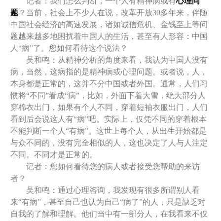
记者：我们怎么判断，一个人有精神病或有
心理问
题
？当前，社会上不少人在说，改革开放30多年来，伴随
中国社会经济的高速发展，诸如诚信危机、金钱至上等问
题越来越多地困扰着中国人的生活，甚至有人形容：中国
人“病”了。您如何看待这个说法？
吴和鸣：从精神分析的角度来看，我认为中国人没有
病，当然，这病指的是精神病或心理问题。或者说，人，
本身都是正常的，这并不分中国或者外国。通常，人们习
惯将“不同”看成“病”，比如，外面下着大雪，绝大部分人
穿棉衣出门，如果有个人不同，穿着短袖衣服出门，人们
看到后会说这人有“病”吧。实际上，仅凭不同的穿着根本
不能判断一个人“有病”。这世上每个人，从出生开始都是
与众不同的，没有完全相似的人，这也决定了人与人注定
不同。不同才是正常的。
记者：您如何看待您的病人或者接受您帮助的
来访
者
？
吴和鸣：通过心理咨询，我发现有很多所谓别人看
来“有病”，甚至自己也认为自己“病了”的人，只是缺乏对
自我的了解和理解。他们当中有一部分人，在我看来不仅