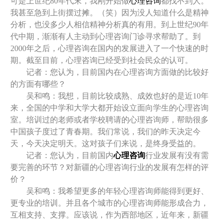
可是上世纪80年代末，我刚开始做
心理咨询
都找不到人。
我甚至急到上街摆过摊。（笑）因为没人知道什么是精神
分析，也没多少人相信
精神分析
真的有用。到上世纪90年
代中期，渐渐有人主动到心理咨询门诊寻求帮助了。到
2000年之后，心理咨询在国内的发展进入了一个快速的时
期。截至目前，心理咨询已经受到社会民众的认可。
记者：您认为，目前国内在心理咨询方面做的比较好
的方面有哪些？
吴和鸣：我想，目前比较成熟、成效也好的是近10年
来，全国的中学和大学大都开始设立面向学生的心理咨询
室。培训过的老师或者学校聘请的心理咨询师，帮助很多
中国孩子度过了青春期。我们常说，我们的昨天决定今
天，今天决定明天。这对孩子们来说，是终身受益的。
记者：您认为，目前国内
心理咨询
行业发展有没有需
要完善的环节？对新疆的心理咨询行业的发展有怎样的评
价？
吴和鸣：我希望更多的年轻心理咨询师能得到更好、
更专业的培训。并且各个城市的心理咨询师能形成合力，
互相支持、支撑。应该说，作为西部地区，近年来，新疆