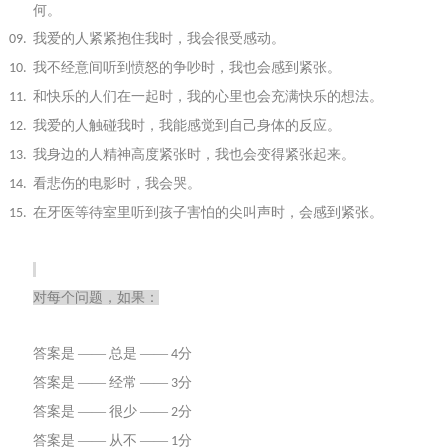
何。
我爱的人紧紧抱住我时，我会很受感动。
09.
我不经意间听到愤怒的争吵时，我也会感到紧张。
10.
和快乐的人们在一起时，我的心里也会充满快乐的想法。
11.
我爱的人触碰我时，我能感觉到自己身体的反应。
12.
我身边的人精神高度紧张时，我也会变得紧张起来。
13.
看悲伤的电影时，我会哭。
14.
在牙医等待室里听到孩子害怕的尖叫声时，会感到紧张。
15.
对每个问题，如果：
答案是
——
总是
——
分
4
答案是
——
经常
——
分
3
答案是
——
很少
——
分
2
答案是
——
从不
——
分
1