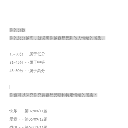
你的分数
你的总分越高，就说明你越容易受到他人情绪的感染。
分····属于低分
15~30
分····属于中等
31~45
分····属于高分
46~60
你也可以深究你究竟容易受哪种特定情绪的感染：
快乐·····第
题
02/03/11
爱意·····第
题
06/09/12
恐惧·····第
题
08/13/15