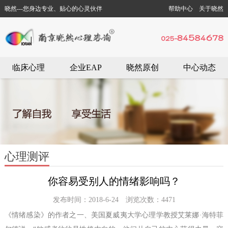
晓然---您身边专业、贴心的心灵伙伴
帮助中心
关于晓然
临床心理
企业EAP
晓然原创
中心动态
心理测评
你容易受别人的情绪影响吗？
发布时间：2018-6-24 浏览次数：4471
《情绪感染》的作者之一、美国夏威夷大学心理学教授艾莱娜·海特菲