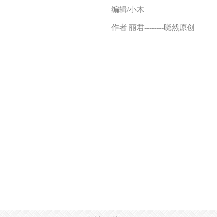
编辑
/小木
作者 丽君--------晓然原创