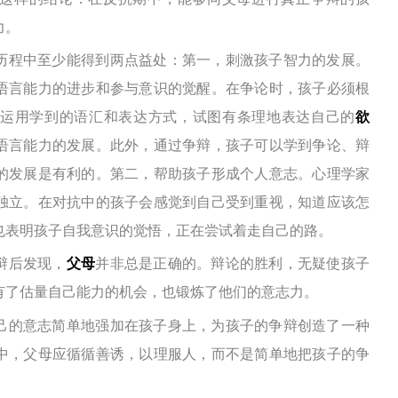
力。
历程中至少能得到两点益处：
第一，
刺激孩子智力的发展
。
语言能力的进步和参与意识的觉醒。在争论时，孩子必须根
运用学到的语汇和表达方式，试图有条理地表达自己的
欲
语言能力的发展。此外，通过争辩，孩子可以学到争论、辩
的发展是有利的。
第二，
帮助孩子形成个人意志
。
心理学家
独立。在对抗中的孩子会感觉到自己受到重视，知道应该怎
也表明孩子自我意识的觉悟，正在尝试着走自己的路。
辩后发现，
父母
并非总是正确的。辩论的胜利，无疑使孩子
有了估量自己能力的机会，也锻炼了他们的意志力。
己的意志简单地强加在孩子身上，为孩子的争辩创造了一种
中，父母应循循善诱，以理服人，而不是简单地把孩子的争