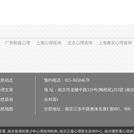
广州和真心理
上海心理咨询
北京心理咨询
上海睿灵心理咨询
晓然动态
预约电话：025-84584678
心理文章
地 址：南京市龙蟠中路329号(陶然苑)203室 (南
晓然原创
台对面)
晓然地图
分部地址：南京江东中路奥体名座E座805、806
里看_南京靠谱的青少年心理咨询机构_南京正规心理医生咨询中心_南京哪里看心理咨