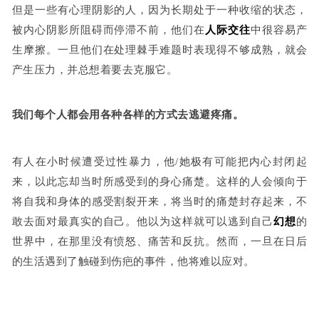
但是一些有心理阴影的人，因为长期处于一种收缩的状态，
被内心阴影所阻碍而停滞不前，他们在
人际交往
中很容易产
生摩擦。一旦他们在处理棘手难题时表现得不够成熟，就会
产生压力，并总想着要去克服它。
我们每个人都会用各种各样的方式去逃避疼痛。
有人在小时候遭受过性暴力，他/她极有可能把内心封闭起
来，以此忘却当时所感受到的身心痛楚。这样的人会倾向于
将自我和身体的感受割裂开来，将当时的痛楚封存起来，不
敢去面对最真实的自己。他以为这样就可以逃到自己
幻想
的
世界中，在那里没有愤怒、痛苦和反抗。然而，一旦在日后
的生活遇到了触碰到伤疤的事件，他将难以应对。