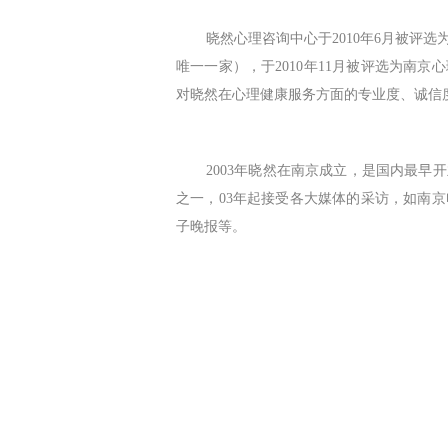
晓然心理咨询中心于
2010
年
6
月被评选
唯一一家），于
2010
年
11
月被评选为南京心
对晓然在心理健康服务方面的专业度、诚信
2003
年晓然在南京成立，是国内最早开
之一，
03
年起接受各大媒体的采访，如南京
子晚报等。