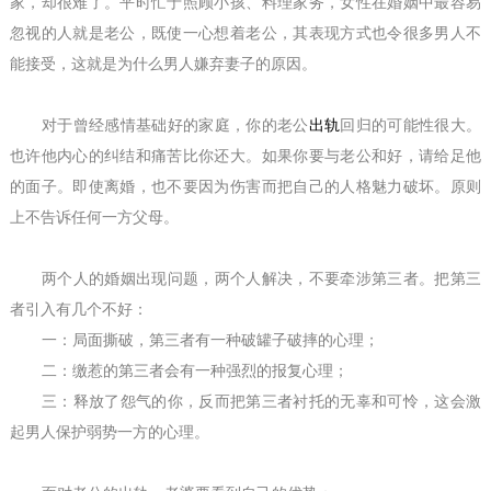
家，却很难了。平时忙于照顾小孩、料理家务，女性在婚姻中最容易
忽视的人就是老公，既使一心想着老公，其表现方式也令很多男人不
能接受，这就是为什么男人嫌弃妻子的原因。
对于曾经感情基础好的家庭，你的老公
出轨
回归的可能性很大。
也许他内心的纠结和痛苦比你还大。如果你要与老公和好，请给足他
的面子。即使离婚，也不要因为伤害而把自己的人格魅力破坏。原则
上不告诉任何一方父母。
两个人的婚姻出现问题，两个人解决，不要牵涉第三者。把第三
者引入有几个不好：
一：局面撕破，第三者有一种破罐子破摔的心理；
二：缴惹的第三者会有一种强烈的报复心理；
三：释放了怨气的你，反而把第三者衬托的无辜和可怜，这会激
起男人保护弱势一方的心理。