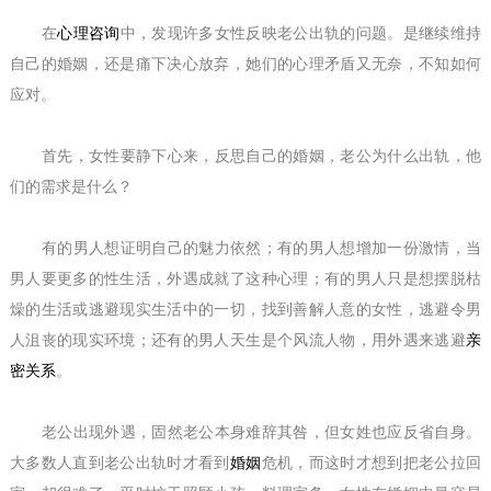
在
心理咨询
中，发现许多女性反映老公出轨的问题。是继续维持
自己的婚姻，还是痛下决心放弃，她们的心理矛盾又无奈，不知如何
应对。
首先，女性要静下心来，反思自己的婚姻，老公为什么出轨，他
们的需求是什么？
有的男人想证明自己的魅力依然；有的男人想增加一份激情，当
男人要更多的性生活，外遇成就了这种心理；有的男人只是想摆脱枯
燥的生活或逃避现实生活中的一切，找到善解人意的女性，逃避令男
人沮丧的现实环境；还有的男人天生是个风流人物，用外遇来逃避
亲
密关系
。
老公出现外遇，固然老公本身难辞其咎，但女姓也应反省自身。
大多数人直到老公出轨时才看到
婚姻
危机，而这时才想到把老公拉回